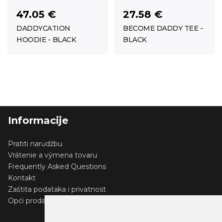
47.05 €
27.58 €
DADDYCATION
BECOME DADDY TEE -
HOODIE - BLACK
BLACK
Informacije
Pratiti narudžbu
Vrátenie a výmena tovaru
Frequently Asked Questions
Kontakt
Zaštita podataka i privatnost
Opći prodajni uvjeti