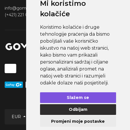
Mi koristimo
info@gomerch.sk
kolačiće
(+421) 221 001 000
Koristimo kolačiće i druge
tehnologije praćenja da bismo
poboljšali vaše korisničko
iskustvo na našoj web stranici,
kako bismo vam prikazali
personalizirani sadržaj i ciljane
oglase, analizirali promet na
našoj web stranici i razumjeli
odakle dolaze naši posjetitelji.
Slažem se
Odbijam
Croatian
EUR
Promjeni moje postavke