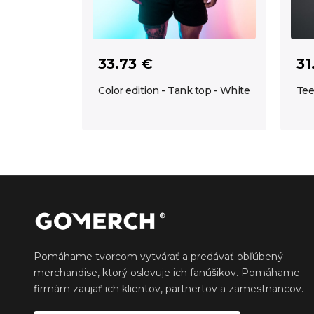
33.73 €
31
Color edition - Tank top - White
Tee
Pomáhame tvorcom vytvárať a predávať obľúbený
merchandise, ktorý oslovuje ich fanúšikov. Pomáhame
firmám zaujať ich klientov, partnertov a zamestnancov.