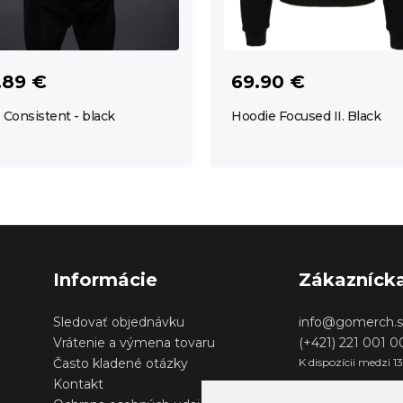
.89 €
69.90 €
 Consistent - black
Hoodie Focused II. Black
Informácie
Zákazníck
Sledovať objednávku
info@gomerch.s
Vrátenie a výmena tovaru
(+421) 221 001 
Často kladené otázky
K dispozícii medzi 1
Kontakt