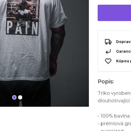
Doprav
Garanci
Kúpou 
Popis:
Triko vyrobeno
dlouhotrvající
- 100% bavlna
- prémiová g