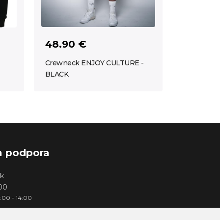
48.90 €
Crewneck ENJOY CULTURE -
BLACK
a podpora
k
000
3:00 - 14:00