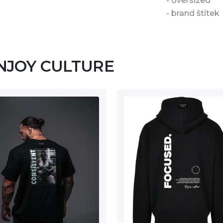
- oversized
- brand štítek
 ENJOY CULTURE