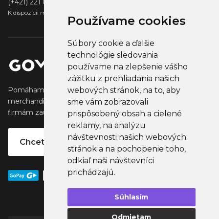
(+421) 221 001 000
K dispozícii medzi 13:00 - 14:00
Používame cookies
Súbory cookie a ďalšie
technológie sledovania
používame na zlepšenie vášho
zážitku z prehliadania našich
Pomáhame tvorcom vytvárať a predávať obľúbený
webových stránok, na to, aby
merchandise, ktorý oslovuje ich fanúšikov. Pomáhame
sme vám zobrazovali
firmám zaujať ich klientov, partnertov a zamestnancov.
prispôsobený obsah a cielené
reklamy, na analýzu
návštevnosti našich webových
Chcete vlastný merchandise?
stránok a na pochopenie toho,
odkiaľ naši návštevníci
prichádzajú.
Súhlasím
Odmietam