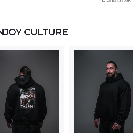
- brand štítek
 ENJOY CULTURE