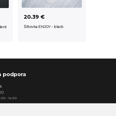
20.39 €
Šiltovka ENJOY - black
lent
a podpora
k
000
3:00 - 14:00