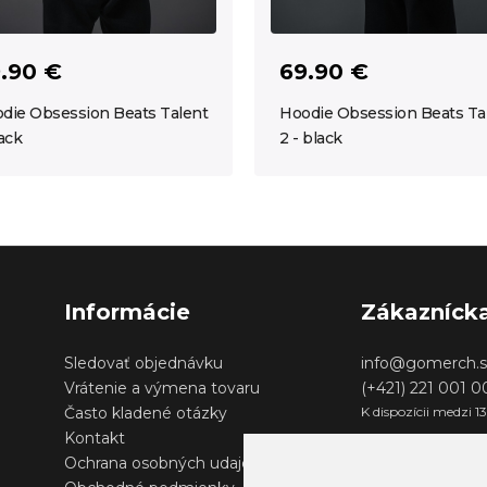
.90 €
69.90 €
die Obsession Beats Talent
Hoodie Obsession Beats Ta
lack
2 - black
Informácie
Zákazníck
Sledovať objednávku
info@gomerch.s
Vrátenie a výmena tovaru
(+421) 221 001 
Často kladené otázky
K dispozícii medzi 1
Kontakt
Ochrana osobných udajov