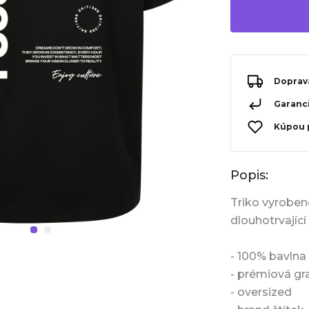
Doprav
Garanci
Kúpou 
Popis:
Triko vyrobeno
dlouhotrvající
- 100% bavlna
- prémiová g
- oversized