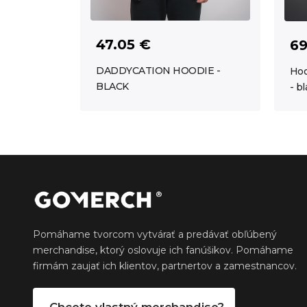
47.05 €
69
DADDYCATION HOODIE -
Hoo
BLACK
- b
Pomáhame tvorcom vytvárať a predávať obľúbený
merchandise, ktorý oslovuje ich fanúšikov. Pomáhame
firmám zaujať ich klientov, partnertov a zamestnancov.
Chcete vlastný merchandise?