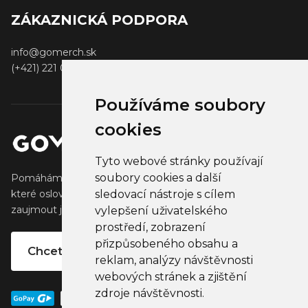
ZÁKAZNICKÁ PODPORA
info@gomerch.sk
(+421) 221 001 000
Používáme soubory
cookies
Tyto webové stránky používají
soubory cookies a další
Pomáháme tvůrcům vytvářet a prodávat populární zboží,
které oslovuje jejich fanoušky. Pomáháme firmám
sledovací nástroje s cílem
zaujmout jejich klienty, partnery a zaměstnance.
vylepšení uživatelského
prostředí, zobrazení
přizpůsobeného obsahu a
Chcete vlastní merchandise?
reklam, analýzy návštěvnosti
webových stránek a zjištění
zdroje návštěvnosti.