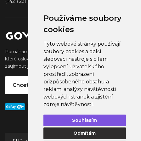
(+421) 221 001 000
Používáme soubory
cookies
Tyto webové stránky používají
soubory cookies a další
Pomáháme tvůrcům vytvářet a prodávat populární zboží,
které oslovuje jejich fanoušky. Pomáháme firmám
sledovací nástroje s cílem
zaujmout jejich klienty, partnery a zaměstnance.
vylepšení uživatelského
prostředí, zobrazení
přizpůsobeného obsahu a
Chcete vlastní merchandise?
reklam, analýzy návštěvnosti
webových stránek a zjištění
zdroje návštěvnosti.
Souhlasím
Odmítám