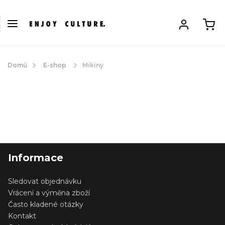
Domů
E-shop
Mikiny
Informace
Sledovat objednávku
Vrácení a výměna zboží
Často kladené otázky
Kontakt