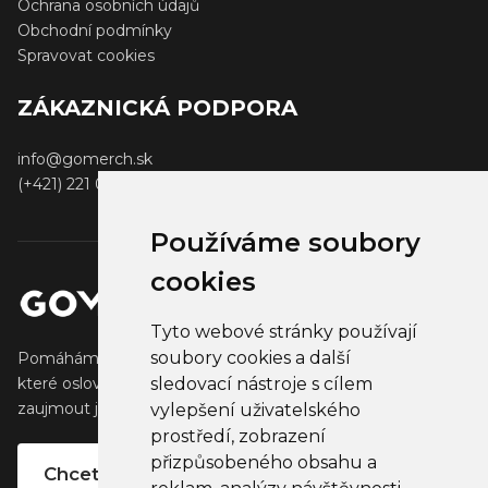
Ochrana osobních údajů
Obchodní podmínky
Spravovat cookies
ZÁKAZNICKÁ PODPORA
info@gomerch.sk
(+421) 221 001 000
Používáme soubory
cookies
Tyto webové stránky používají
soubory cookies a další
Pomáháme tvůrcům vytvářet a prodávat populární zboží,
které oslovuje jejich fanoušky. Pomáháme firmám
sledovací nástroje s cílem
zaujmout jejich klienty, partnery a zaměstnance.
vylepšení uživatelského
prostředí, zobrazení
přizpůsobeného obsahu a
Chcete vlastní merchandise?